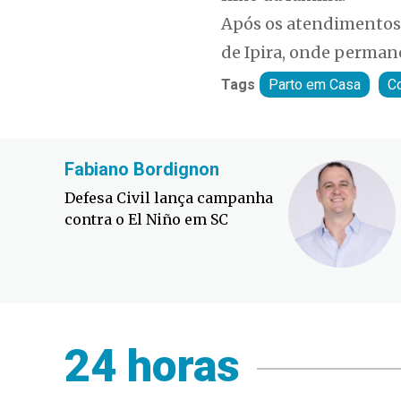
Após os atendimentos 
de Ipira, onde perma
Tags
Parto em Casa
C
Fabiano Bordignon
Defesa Civil lança campanha
contra o El Niño em SC
24 horas