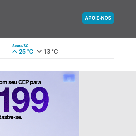
APOIE-NOS
Seara/SC
25 °C
13 °C