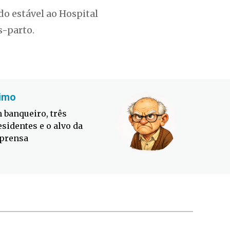
o estável ao Hospital
-parto.
imo
Fabiano
 banqueiro, três
Defesa C
esidentes e o alvo da
contra o
prensa