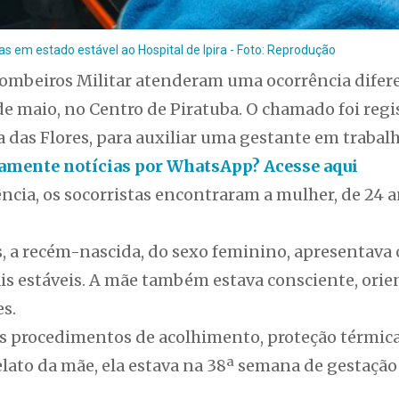
em estado estável ao Hospital de Ipira - Foto: Reprodução
Bombeiros Militar atenderam uma ocorrência dife
 de maio, no Centro de Piratuba. O chamado foi regi
das Flores, para auxiliar uma gestante em trabalh
itamente notícias por WhatsApp? Acesse aqui
cia, os socorristas encontraram a mulher, de 24 a
 a recém-nascida, do sexo feminino, apresentava 
tais estáveis. A mãe também estava consciente, ori
s.
s procedimentos de acolhimento, proteção térmica 
lato da mãe, ela estava na 38ª semana de gestação