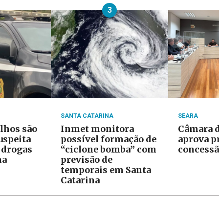
3
SANTA CATARINA
SEARA
ilhos são
Inmet monitora
Câmara d
uspeita
possível formação de
aprova p
e drogas
“ciclone bomba” com
concessã
na
previsão de
temporais em Santa
Catarina