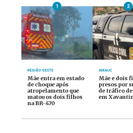
1
2
REGIÃO OESTE
AMAUC
Mãe entra em estado
Mãe e dois f
de choque após
presos por s
atropelamento que
de tráfico d
matou os dois filhos
em Xavanti
na BR-470