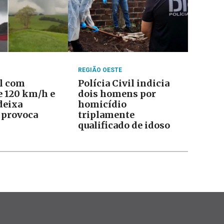
REGIÃO OESTE
l com
Polícia Civil indicia
e 120 km/h e
dois homens por
deixa
homicídio
 provoca
triplamente
qualificado de idoso