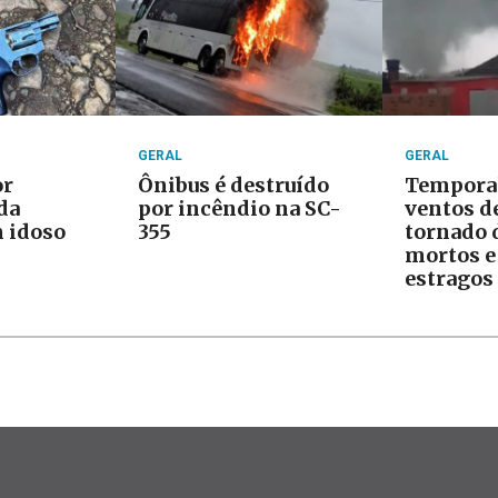
GERAL
GERAL
or
Ônibus é destruído
Tempora
da
por incêndio na SC-
ventos d
 idoso
355
tornado 
mortos e
estragos