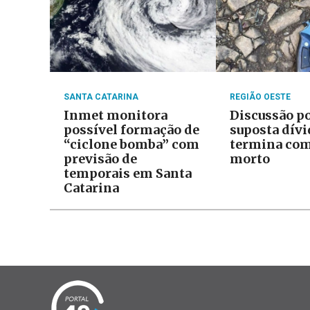
SANTA CATARINA
REGIÃO OESTE
Inmet monitora
Discussão p
possível formação de
suposta dívi
“ciclone bomba” com
termina com
previsão de
morto
temporais em Santa
Catarina