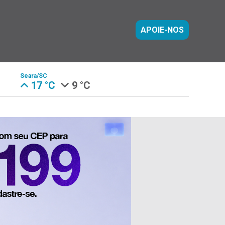
APOIE-NOS
Seara/SC
17 °C
9 °C