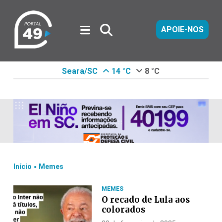
APOIE-NOS
Seara/SC
14 °C
8 °C
.
Início
Memes
MEMES
O recado de Lula aos
colorados