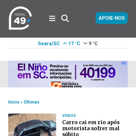
APOIE-NOS
Seara/SC
17 °C
9 °C
.
Início
Últimas
VÍDEOS
Carro cai em rio após
motorista sofrer mal
súbito