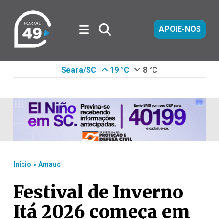
APOIE-NOS
Seara/SC
19 °C
8 °C
.
Início
Amauc
Festival de Inverno
Itá 2026 começa em