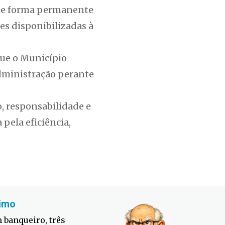
m de forma permanente
es disponibilizadas à
que o Município
administração perante
 responsabilidade e
pela eficiência,
imo
Fabiano
 banqueiro, três
Defesa C