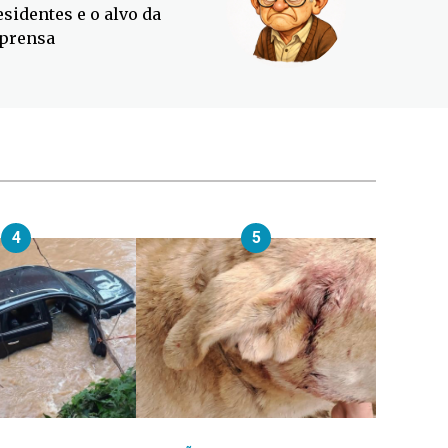
esidentes e o alvo da
contra o
prensa
4
5