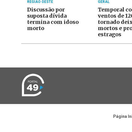
REGIÃO OESTE
GERAL
Discussão por
Temporal c
suposta dívida
ventos de 1
termina com idoso
tornado dei
morto
mortos e pr
estragos
Página In