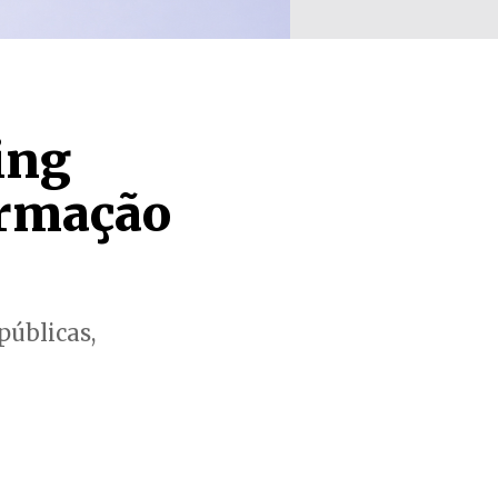
ing
ormação
públicas,