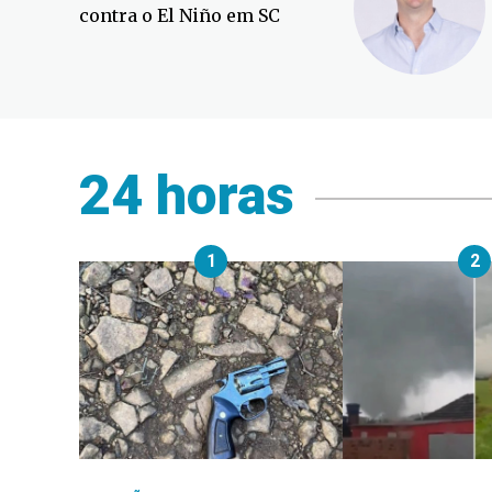
contra o El Niño em SC
24 horas
1
2