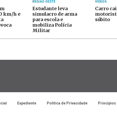
REGIÃO OESTE
VÍDEOS
om
Estudante leva
Carro cai
20 km/h e
simulacro de arma
motorist
xa
para escola e
súbito
ovoca
mobiliza Polícia
Militar
icial
Expediente
Política de Privacidade
Princípios 