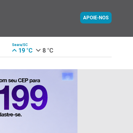
APOIE-NOS
Seara/SC
19 °C
8 °C