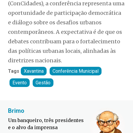
(ConCidades), a conferência representa uma
oportunidade de participação democrática
e diálogo sobre os desafios urbanos
contemporâneos. A expectativa é de que os
debates contribuam para o fortalecimento
das políticas urbanas locais, alinhadas às
diretrizes nacionais.
Tags
Xavantina
Conferência Municipal
Evento
Gestão
Fabiano Bordignon
Defesa Civil lança campanha
contra o El Niño em SC