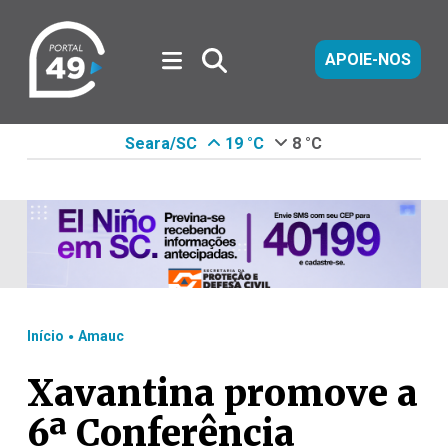
APOIE-NOS
Seara/SC
19 °C
8 °C
.
Início
Amauc
Xavantina promove a
6ª Conferência