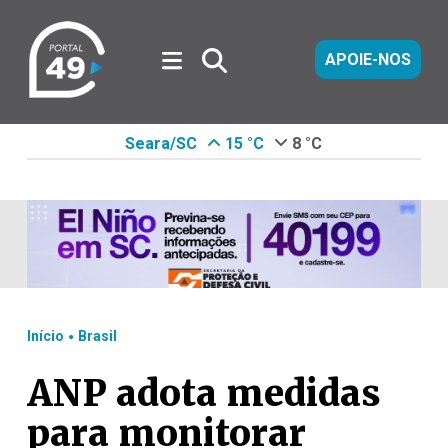
APOIE-NOS
Seara/SC
15 °C
8 °C
.
Início
Brasil
ANP adota medidas
para monitorar