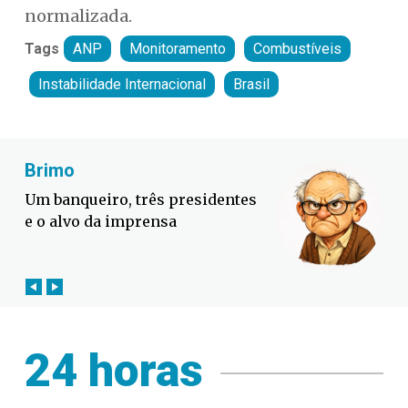
normalizada.
Tags
ANP
Monitoramento
Combustíveis
Instabilidade Internacional
Brasil
Fabiano Bordignon
Defesa Civil lança campanha
contra o El Niño em SC
24 horas