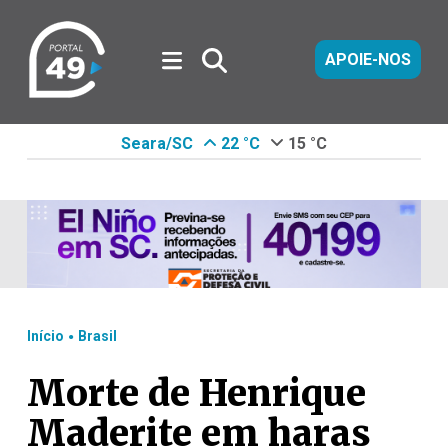
APOIE-NOS
Seara/SC
22 °C
15 °C
.
Início
Brasil
Morte de Henrique
Maderite em haras