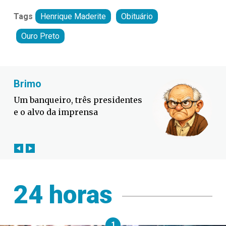
Tags
Henrique Maderite
Obituário
Ouro Preto
Fabiano Bordignon
Defesa Civil lança campanha
contra o El Niño em SC
24 horas
1