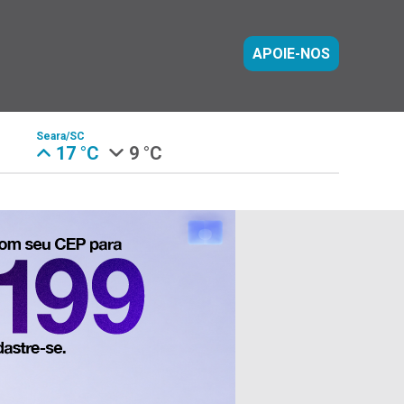
APOIE-NOS
Seara/SC
17 °C
9 °C