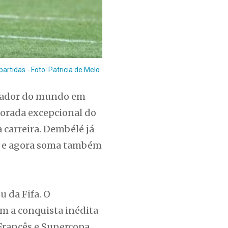
tidas - Foto: Patricia de Melo
ogador do mundo em
porada excepcional do
 carreira. Dembélé já
l, e agora soma também
u da Fifa. O
m a conquista inédita
Francês e Supercopa