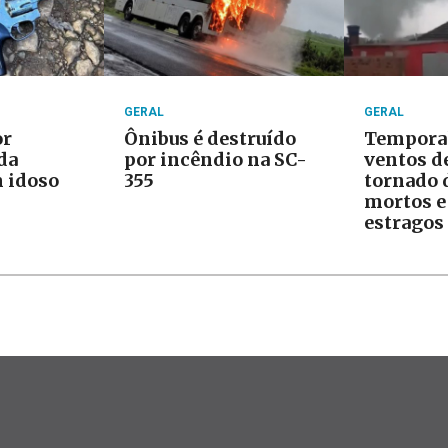
GERAL
GERAL
or
Ônibus é destruído
Tempora
da
por incêndio na SC-
ventos d
 idoso
355
tornado 
mortos e
estragos