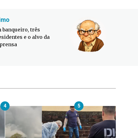
imo
Fabiano
 banqueiro, três
Defesa C
esidentes e o alvo da
contra o
prensa
4
5