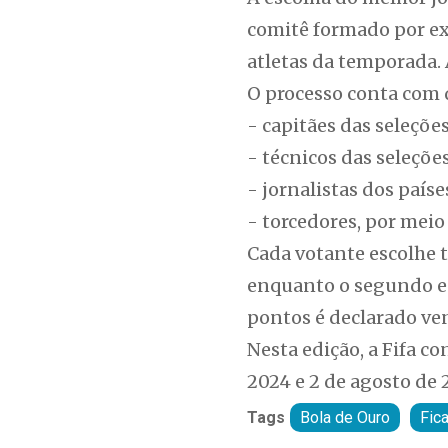
comitê formado por ex-
atletas da temporada. A
O processo conta com q
- capitães das seleçõe
- técnicos das seleções
- jornalistas dos países
- torcedores, por meio 
Cada votante escolhe tr
enquanto o segundo e 
pontos é declarado ve
Nesta edição, a Fifa 
2024 e 2 de agosto de
Tags
Bola de Ouro
Fic