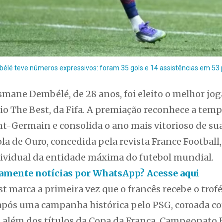
é teve números expressivos: foram 35 gols e 14 assistências em 53 par
smane Dembélé, de 28 anos, foi eleito o melhor j
io The Best, da Fifa. A premiação reconhece a tem
nt-Germain e consolida o ano mais vitorioso de sua
la de Ouro, concedida pela revista France Footbal
dividual da entidade máxima do futebol mundial.
itamente notícias por WhatsApp? Acesse aqui
t marca a primeira vez que o francês recebe o trofé
ós uma campanha histórica pelo PSG, coroada co
além dos títulos da Copa da França, Campeonato 