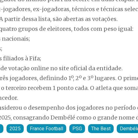
jogadores, ex-jogadoras, técnicos e técnicas sele
 partir dessa lista, são abertas as votações.
uatro grupos de eleitores, todos com peso igual:
s nacionais;
;
 filiados à Fifa;
de votação online no site oficial da entidade.
ês jogadores, definindo 1º, 2º e 3º lugares. O prim
o terceiro recebem 1 ponto cada. O atleta que som
ncedor.
considerou o desempenho dos jogadores no período 
 2025, consagrando Dembélé como o grande nome d
a
2025
France Football
PSG
The Best
Dembél