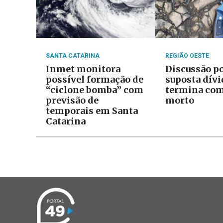
SANTA CATARINA
REGIÃO OESTE
Inmet monitora
Discussão p
possível formação de
suposta dívi
“ciclone bomba” com
termina com
previsão de
morto
temporais em Santa
Catarina