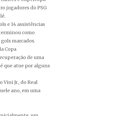
tro jogadores do PSG
lé.
s e 14 assistências
, terminou como
 gols marcados.
da Copa
 recuperação de uma
 é que atue por alguns
Vini Jr., do Real
quele ano, em uma
Inicialmente, um