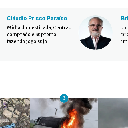
Cláudio Prisco Paraíso
Br
Mídia domesticada, Centrão
Um
comprado e Supremo
pr
fazendo jogo sujo
im
3