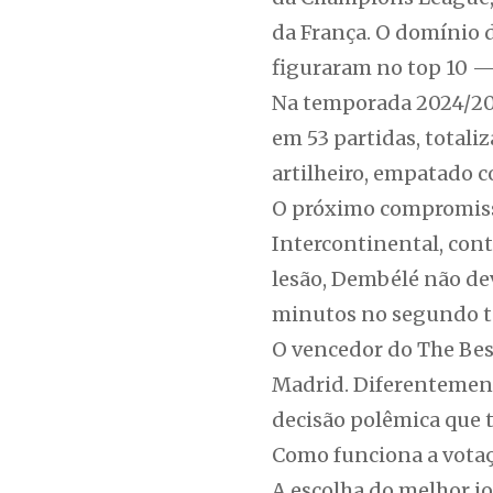
da França. O domínio d
figuraram no top 10 —
Na temporada 2024/202
em 53 partidas, totali
artilheiro, empatado 
O próximo compromisso
Intercontinental, cont
lesão, Dembélé não dev
minutos no segundo 
O vencedor do The Best 
Madrid. Diferentement
decisão polêmica que 
Como funciona a votaç
A escolha do melhor j