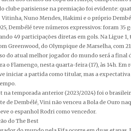
o clube parisiense na premiação foi evidente: qua
 Vitinha, Nuno Mendes, Hakimi e o próprio Dembé
5, Dembélé teve números expressivos: foram 35 gol
zando 49 participações diretas em gols. Na Ligue 1
com Greenwood, do Olympique de Marselha, com 21
 do atual melhor jogador do mundo será a final 
ra o Flamengo, nesta quarta-feira (17), às 14h. Em
e iniciar a partida como titular, mas a expectativa
tempo.
na temporada anterior (2023/2024) foi o brasileiro 
e de Dembélé, Vini não venceu a Bola de Ouro na
teve o espanhol Rodri como vencedor.
ão do The Best
ogador do mundo pela Fifa ocorre em duas etapas. 