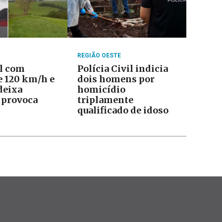
REGIÃO OESTE
l com
Polícia Civil indicia
e 120 km/h e
dois homens por
deixa
homicídio
 provoca
triplamente
qualificado de idoso