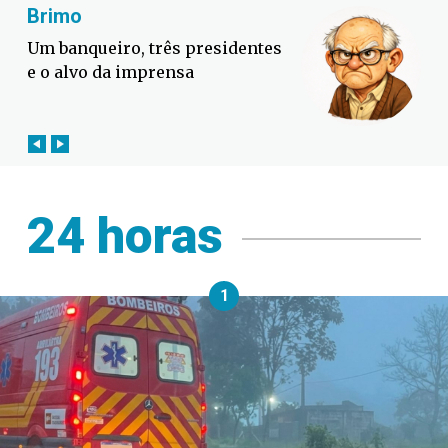
Fabiano Bordignon
Defesa Civil lança campanha
contra o El Niño em SC
24 horas
1