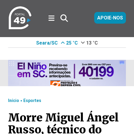
APOIE-NOS
Seara/SC
25 °C
13 °C
.
Início
Esportes
Morre Miguel Ángel
Russo, técnico do