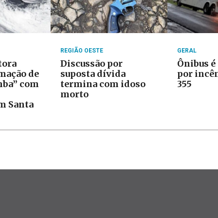
REGIÃO OESTE
GERAL
tora
Discussão por
Ônibus é
rmação de
suposta dívida
por incê
mba” com
termina com idoso
355
morto
m Santa