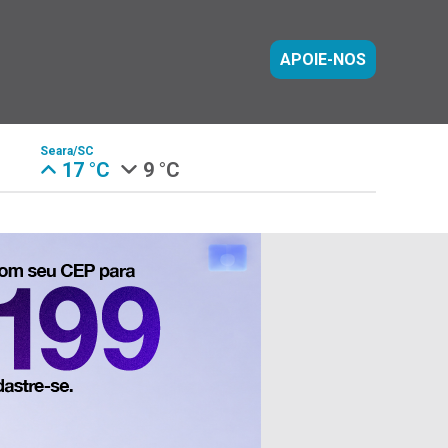
APOIE-NOS
Seara/SC
17 °C
9 °C