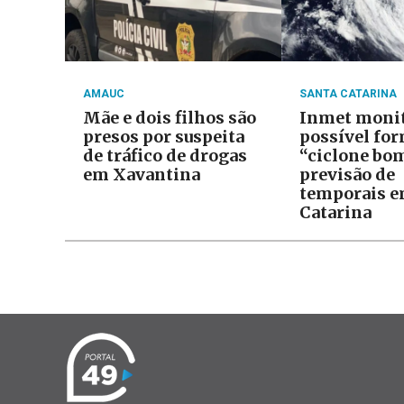
AMAUC
SANTA CATARINA
Mãe e dois filhos são
Inmet moni
presos por suspeita
possível fo
de tráfico de drogas
“ciclone bo
em Xavantina
previsão de
temporais e
Catarina