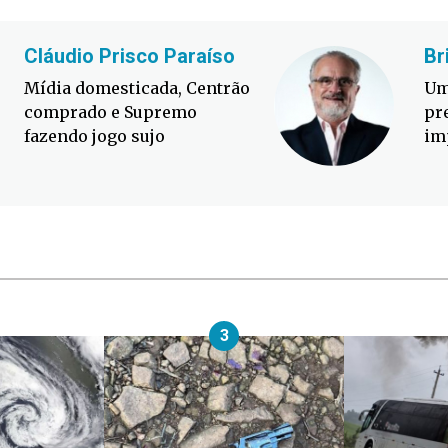
Cláudio Prisco Paraíso
Br
Mídia domesticada, Centrão
Um
comprado e Supremo
pr
fazendo jogo sujo
im
3