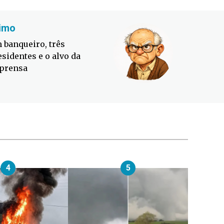
imo
Fabiano
 banqueiro, três
Defesa C
esidentes e o alvo da
contra o
prensa
4
5