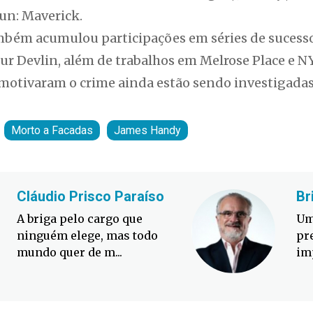
un: Maverick.
ambém acumulou participações em séries de sucesso,
ur Devlin, além de trabalhos em Melrose Place e N
 motivaram o crime ainda estão sendo investigadas
Morto a Facadas
James Handy
Cláudio Prisco Paraíso
Br
A briga pelo cargo que
Um
ninguém elege, mas todo
pr
mundo quer de m...
im