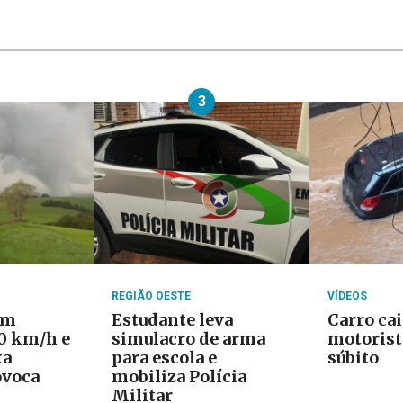
3
REGIÃO OESTE
VÍDEOS
om
Estudante leva
Carro cai
20 km/h e
simulacro de arma
motorist
xa
para escola e
súbito
ovoca
mobiliza Polícia
Militar