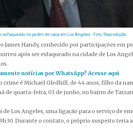
do esfaqueado no jardim de casa em Los Angeles - Foto: Reprodução
o James Handy, conhecido por participações em p
morreu após ser esfaqueado na cidade de Los Angel
os.
itamente notícias por WhatsApp? Acesse aqui
o crime é Michael Gledhill, de 44 anos, filho da na
ã de quarta-feira, 03 de junho, no bairro de Tarzan
.
a de Los Angeles, uma ligação para o serviço de em
 9h30. Durante o contato, o próprio suspeito teria 