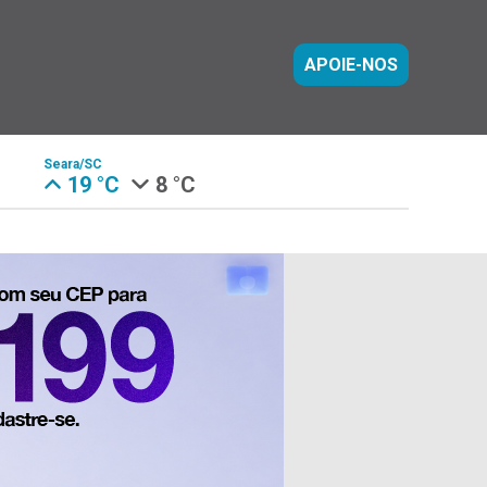
APOIE-NOS
Seara/SC
19 °C
8 °C