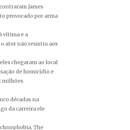
encontraram James
nto provocado por arma
 vítima e a
 ator não resistiu aos
 eles chegaram ao local
usação de homicídio e
2 milhões.
inco décadas na
go da carreira ele
rachnophobia, The