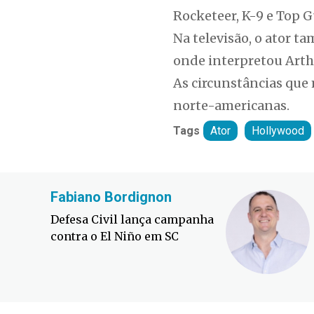
Rocketeer, K-9 e Top G
Na televisão, o ator t
onde interpretou Arth
As circunstâncias que
norte-americanas.
Tags
Ator
Hollywood
Fabiano Bordignon
Defesa Civil lança campanha
contra o El Niño em SC