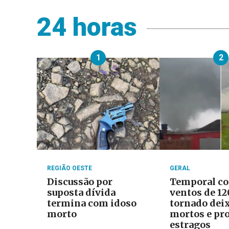
24 horas
1
2
REGIÃO OESTE
GERAL
Discussão por
Temporal c
suposta dívida
ventos de 1
termina com idoso
tornado dei
morto
mortos e pr
estragos