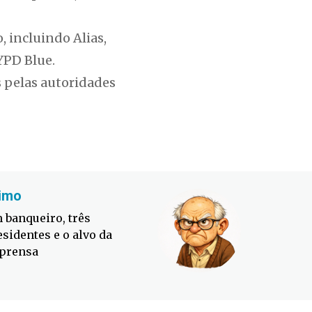
 incluindo Alias,
YPD Blue.
 pelas autoridades
imo
Fabiano
 banqueiro, três
Defesa C
esidentes e o alvo da
contra o
prensa