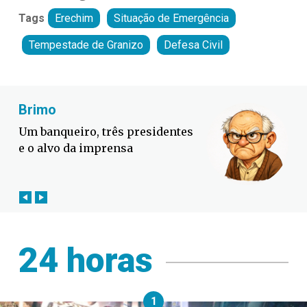
Tags
Erechim
Situação de Emergência
Tempestade de Granizo
Defesa Civil
Fabiano Bordignon
Cl
Defesa Civil lança campanha
Lul
contra o El Niño em SC
é a
24 horas
1