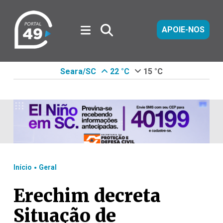
APOIE-NOS
Seara/SC
22 °C
15 °C
.
Início
Geral
Erechim decreta
Situação de