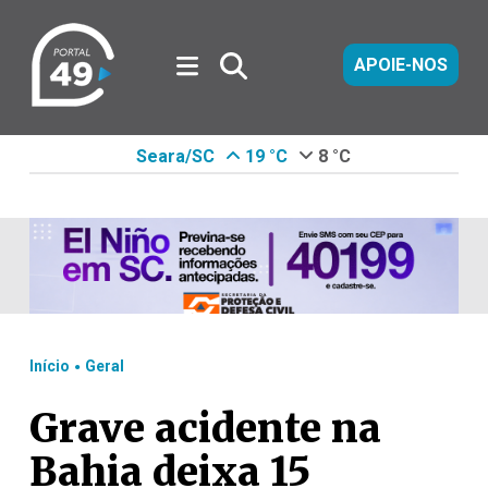
APOIE-NOS
Seara/SC
19 °C
8 °C
.
Início
Geral
Grave acidente na
Bahia deixa 15