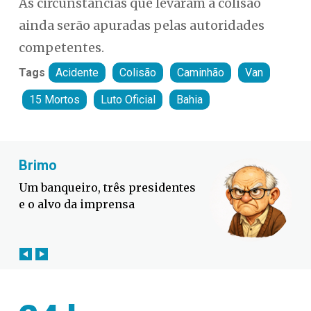
As circunstâncias que levaram à colisão
ainda serão apuradas pelas autoridades
competentes.
Tags
Acidente
Colisão
Caminhão
Van
15 Mortos
Luto Oficial
Bahia
Fabiano Bordignon
Defesa Civil lança campanha
contra o El Niño em SC