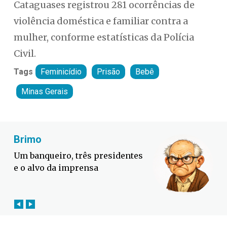
Cataguases registrou 281 ocorrências de
violência doméstica e familiar contra a
mulher, conforme estatísticas da Polícia
Civil.
Tags
Feminicídio
Prisão
Bebê
Minas Gerais
Fabiano Bordignon
Defesa Civil lança campanha
contra o El Niño em SC