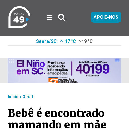
APOIE-NOS
Seara/SC
17 °C
9 °C
.
Início
Geral
Bebê é encontrado
mamando em mãe