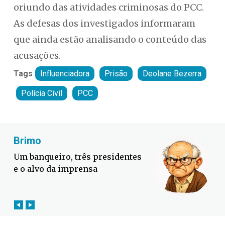
oriundo das atividades criminosas do PCC.
As defesas dos investigados informaram
que ainda estão analisando o conteúdo das
acusações.
Tags
Influenciadora
Prisão
Deolane Bezerra
Polícia Civil
PCC
Fabiano Bordignon
Cl
Defesa Civil lança campanha
Lul
contra o El Niño em SC
é a