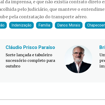
al da imprensa, e que não existia contrato direto e
 acolhida pelo Judiciário, que manteve o entendim
ube pela contratação do transporte aéreo.
ção
Indenização
Família
Danos Morais
Chapecoe
Cláudio Prisco Paraíso
Br
Sorte lançada e tabuleiro
Um
sucessório completo para
pr
outubro
im