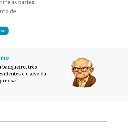
ntre as partes.
ento de
nse
imo
Fabiano
 banqueiro, três
Defesa C
esidentes e o alvo da
contra o
prensa