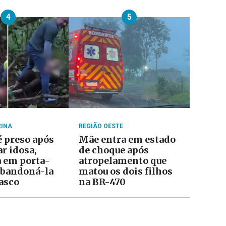
4
5
RINA
REGIÃO OESTE
 preso após
Mãe entra em estado
r idosa,
de choque após
 em porta-
atropelamento que
abandoná-la
matou os dois filhos
asco
na BR-470