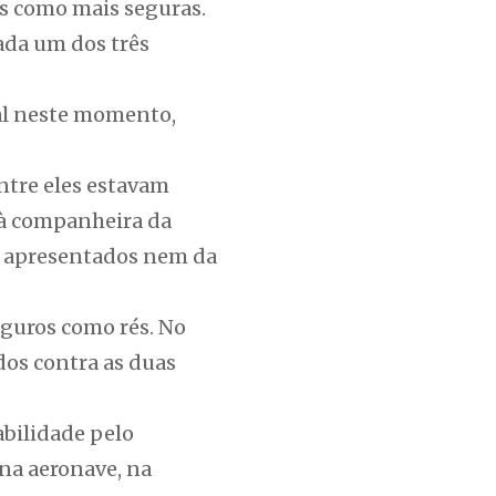
as como mais seguras.
ada um dos três
al neste momento,
ntre eles estavam
 à companheira da
s apresentados nem da
eguros como rés. No
dos contra as duas
abilidade pelo
na aeronave, na