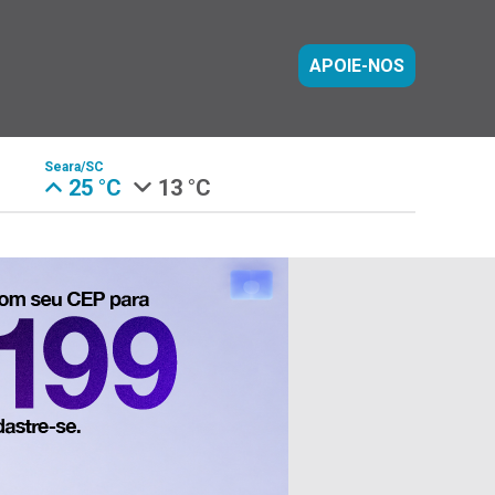
APOIE-NOS
Seara/SC
25 °C
13 °C