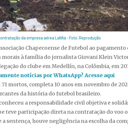
contratação da empresa aérea LaMia - Foto: Reprodução
Associação Chapecoense de Futebol ao pagamento 
morais à família do jornalista Giovani Klein Victor
legação do clube em Medellín, na Colômbia, em 20
itamente notícias por WhatsApp? Acesse aqui
u 71 mortos, completa 10 anos em novembro de 20
cantes da história do futebol brasileiro.
reconheceu a responsabilidade civil objetiva e solid
e teve participação direta na contratação do voo
 a sentença, houve negligência na escolha da com