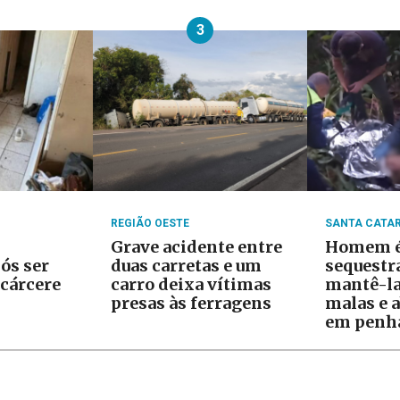
3
REGIÃO OESTE
SANTA CATA
Grave acidente entre
Homem é
ós ser
duas carretas e um
sequestra
cárcere
carro deixa vítimas
mantê-la
presas às ferragens
malas e 
em penh