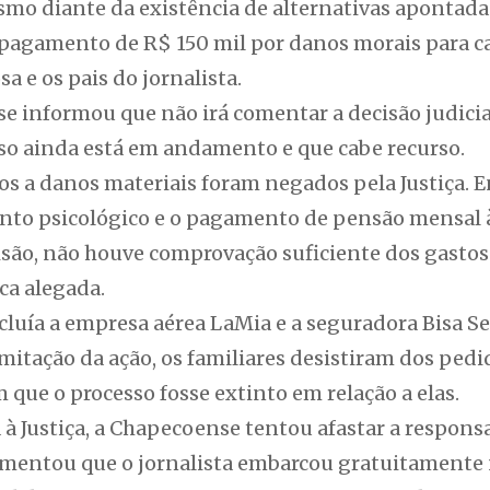
smo diante da existência de alternativas apontad
pagamento de R$ 150 mil por danos morais para c
sa e os pais do jornalista.
e informou que não irá comentar a decisão judici
so ainda está em andamento e que cabe recurso.
s a danos materiais foram negados pela Justiça. E
nto psicológico e o pagamento de pensão mensal
isão, não houve comprovação suficiente dos gasto
a alegada.
luía a empresa aérea LaMia e a seguradora Bisa S
mitação da ação, os familiares desistiram dos pedi
que o processo fosse extinto em relação a elas.
à Justiça, a Chapecoense tentou afastar a respons
umentou que o jornalista embarcou gratuitamente 