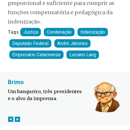
proporcional e suficiente para cumprir as
funções compensatória e pedagógica da
indenização.
Tags
Justiça
Condenação
Indenização
Deputado Federal
André Janones
Empresário Catarinense
Luciano Lang
Fabiano Bordignon
Defesa Civil lança campanha
contra o El Niño em SC