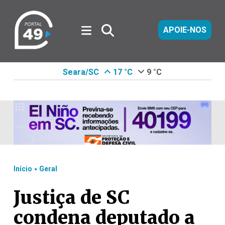
APOIE-NOS
Seara/SC
17 °C
9 °C
.
Início
Geral
Justiça de SC
condena deputado a