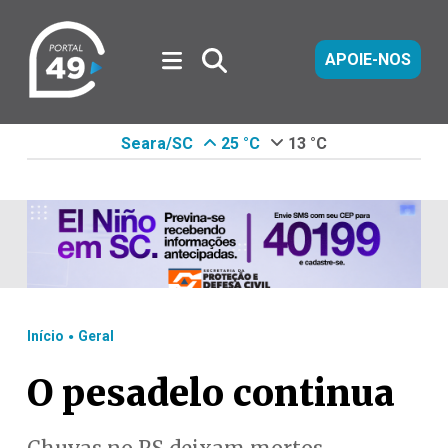
APOIE-NOS
Seara/SC
25 °C
13 °C
.
Início
Geral
O pesadelo continua