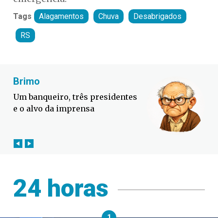
Tags
Alagamentos
Chuva
Desabrigados
RS
Fabiano Bordignon
Defesa Civil lança campanha
contra o El Niño em SC
24 horas
1