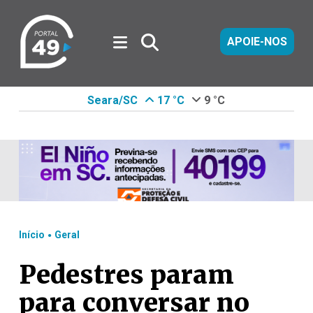
APOIE-NOS
Seara/SC
17 °C
9 °C
.
Início
Geral
Pedestres param
para conversar no