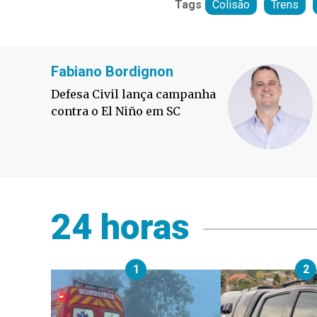
Tags
Colisão
Trens
Fabiano Bordignon
Defesa Civil lança campanha
contra o El Niño em SC
24 horas
1
2