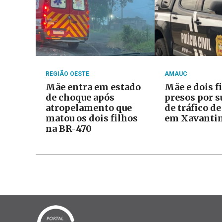
REGIÃO OESTE
AMAUC
Mãe entra em estado
Mãe e dois f
de choque após
presos por s
atropelamento que
de tráfico d
matou os dois filhos
em Xavanti
na BR-470