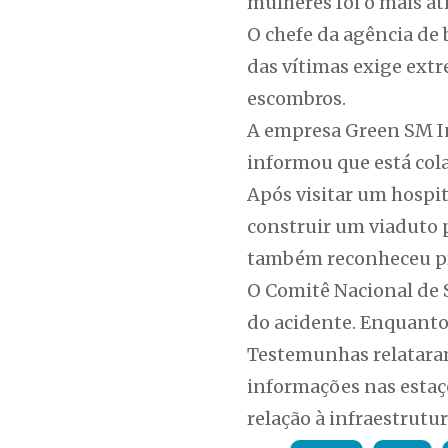
mulheres foi o mais at
O chefe da agência de 
das vítimas exige ext
escombros.
A empresa Green SM In
informou que está col
Após visitar um hospi
construir um viaduto p
também reconheceu pro
O Comitê Nacional de 
do acidente. Enquanto
Testemunhas relataram
informações nas estaçõ
relação à infraestrutu