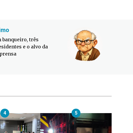
imo
Fabiano
 banqueiro, três
Defesa C
esidentes e o alvo da
contra o
prensa
4
5