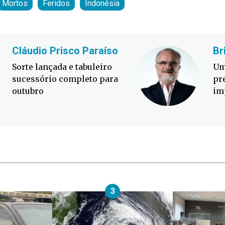
Mortos
Feridos
Indonésia
Cláudio Prisco Paraíso
Br
Sorte lançada e tabuleiro
Um
sucessório completo para
pr
outubro
im
3