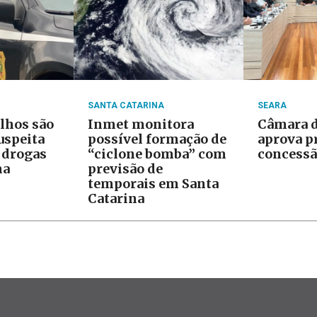
SANTA CATARINA
SEARA
ilhos são
Inmet monitora
Câmara d
uspeita
possível formação de
aprova p
e drogas
“ciclone bomba” com
concessã
na
previsão de
temporais em Santa
Catarina