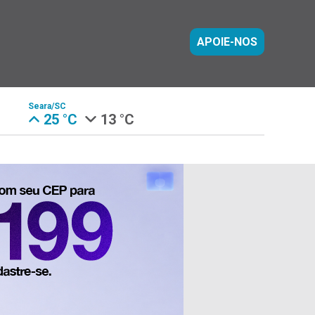
APOIE-NOS
Seara/SC
25 °C
13 °C