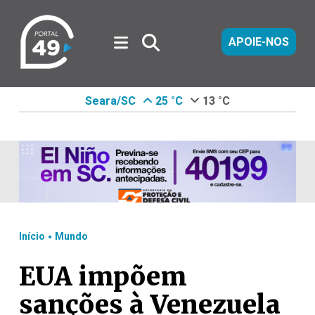
APOIE-NOS
Seara/SC
25 °C
13 °C
.
Início
Mundo
EUA impõem
sanções à Venezuela