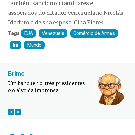
também sancionou familiares e
associados do ditador venezuelano Nicolás
Maduro e de sua esposa, Cilia Flores.
Tags
EUA
Venezuela
Comércio de Armas
Irã
Mundo
Fabiano Bordignon
Defesa Civil lança campanha
contra o El Niño em SC