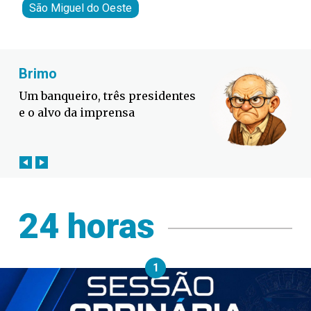
São Miguel do Oeste
Fabiano Bordignon
residentes
Defesa Civil lança campanh
contra o El Niño em SC
24 horas
1