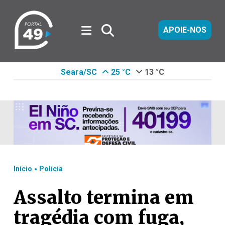
APOIE-NOS
Seara/SC
25 °C
13 °C
.
Início
Polícia
Assalto termina em
tragédia com fuga,