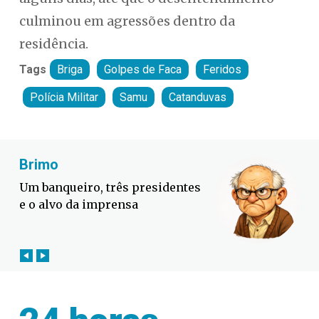
culminou em agressões dentro da
residência.
Tags
Briga
Golpes de Faca
Feridos
Polícia Militar
Samu
Catanduvas
Fabiano Bordignon
Defesa Civil lança campanha
contra o El Niño em SC