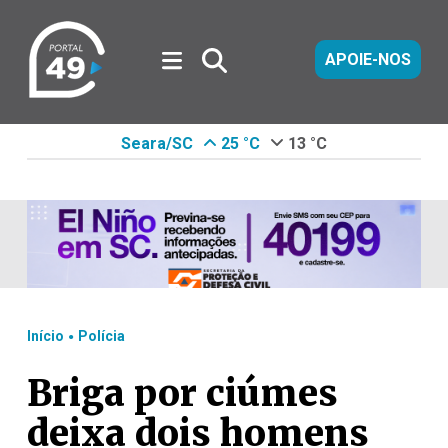
APOIE-NOS
Seara/SC
25 °C
13 °C
.
Início
Polícia
Briga por ciúmes
deixa dois homens