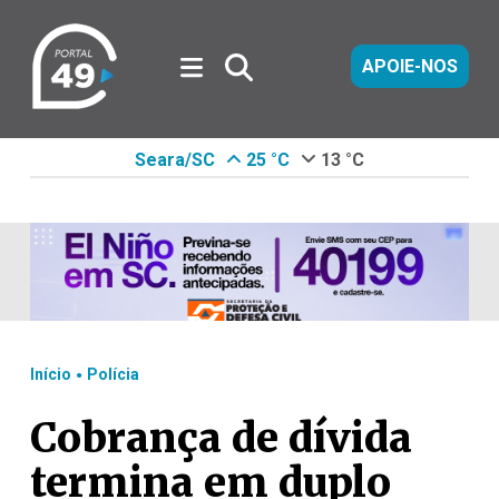
APOIE-NOS
Seara/SC
25 °C
13 °C
.
Início
Polícia
Cobrança de dívida
termina em duplo