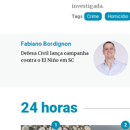
investigada.
Tags
Crime
Homicídio
Fabiano Bordignon
Defesa Civil lança campanha
contra o El Niño em SC
24 horas
1
2