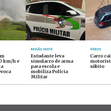
REGIÃO OESTE
VÍDEOS
om
Estudante leva
Carro cai
20 km/h e
simulacro de arma
motorist
xa
para escola e
súbito
ovoca
mobiliza Polícia
Militar