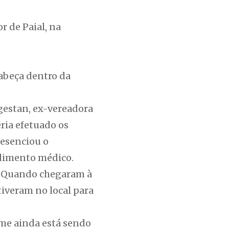
r de Paial, na
abeça dentro da
agestan, ex-vereadora
eria efetuado os
resenciou o
ndimento médico.
ã. Quando chegaram à
stiveram no local para
ime ainda está sendo