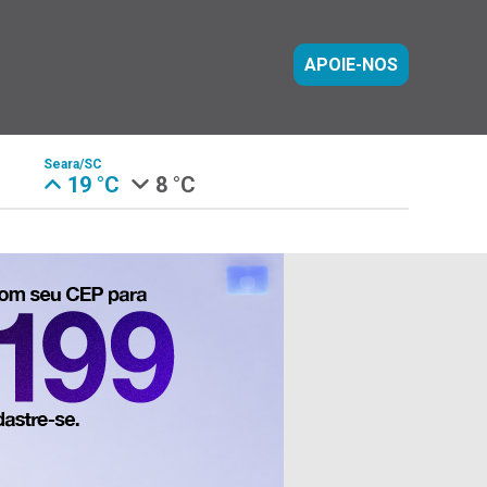
APOIE-NOS
Seara/SC
19 °C
8 °C