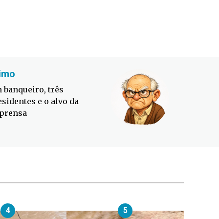
imo
Fabiano
 banqueiro, três
Defesa C
esidentes e o alvo da
contra o
prensa
4
5