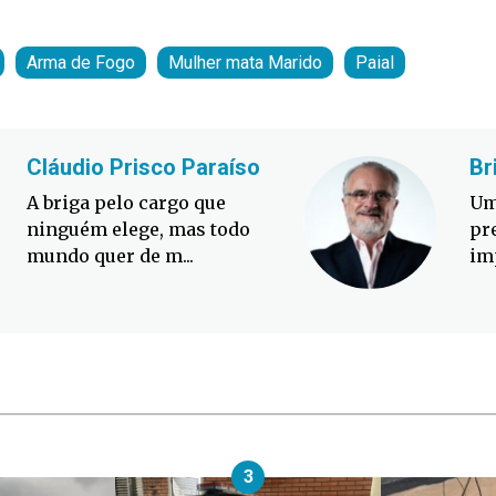
Arma de Fogo
Mulher mata Marido
Paial
Cláudio Prisco Paraíso
Br
A briga pelo cargo que
Um
ninguém elege, mas todo
pr
mundo quer de m...
im
3