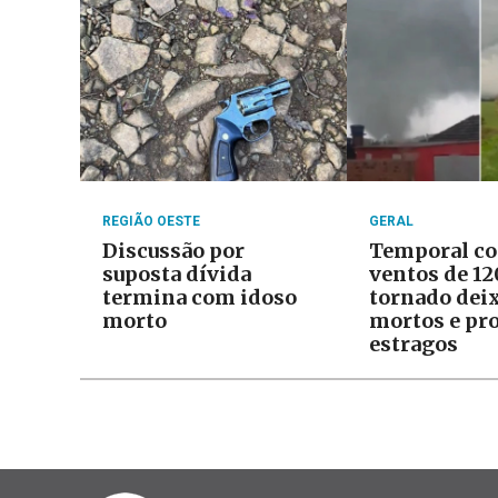
REGIÃO OESTE
GERAL
Discussão por
Temporal c
suposta dívida
ventos de 1
termina com idoso
tornado dei
morto
mortos e pr
estragos