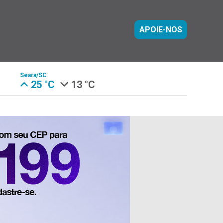
APOIE-NOS
Seara/SC
25 °C
13 °C