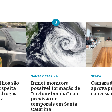
3
SANTA CATARINA
SEARA
ilhos são
Inmet monitora
Câmara d
uspeita
possível formação de
aprova p
e drogas
“ciclone bomba” com
concessã
na
previsão de
temporais em Santa
Catarina