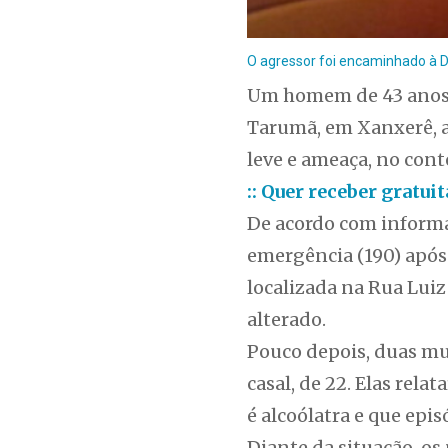
O agressor foi encaminhado à De
Um homem de 43 anos fo
Tarumã, em Xanxerê, ap
leve e ameaça, no cont
:: Quer receber gratu
De acordo com informaç
emergência (190) após 
localizada na Rua Lui
alterado.
Pouco depois, duas mul
casal, de 22. Elas re
é alcoólatra e que epis
Diante da situação, os