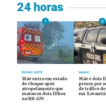
24 horas
1
2
REGIÃO OESTE
AMAUC
Mãe entra em estado
Mãe e dois f
de choque após
presos por s
atropelamento que
de tráfico d
matou os dois filhos
em Xavanti
na BR-470