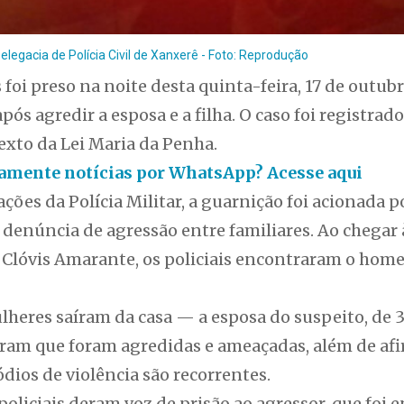
legacia de Polícia Civil de Xanxerê - Foto: Reprodução
i preso na noite desta quinta-feira, 17 de outubro
ós agredir a esposa e a filha. O caso foi registrad
exto da Lei Maria da Penha.
itamente notícias por WhatsApp? Acesse aqui
ões da Polícia Militar, a guarnição foi acionada p
denúncia de agressão entre familiares. Ao chegar à
z Clóvis Amarante, os policiais encontraram o hom
heres saíram da casa — a esposa do suspeito, de 39
lataram que foram agredidas e ameaçadas, além de 
ódios de violência são recorrentes.
 policiais deram voz de prisão ao agressor, que foi