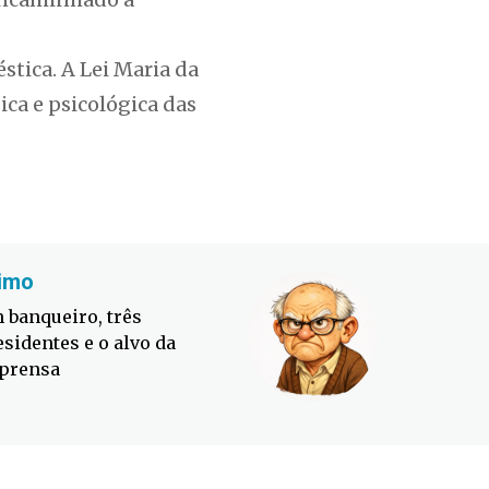
stica. A Lei Maria da
ica e psicológica das
imo
Fabiano
 banqueiro, três
Defesa C
esidentes e o alvo da
contra o
prensa