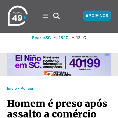
APOIE-NOS
Seara/SC
25 °C
13 °C
.
Início
Polícia
Homem é preso após
assalto a comércio