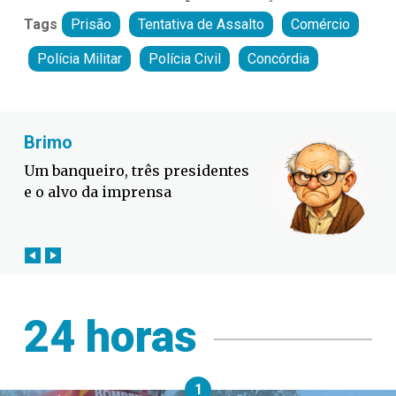
Tags
Prisão
Tentativa de Assalto
Comércio
Polícia Militar
Polícia Civil
Concórdia
Fabiano Bordignon
Defesa Civil lança campanha
contra o El Niño em SC
24 horas
1