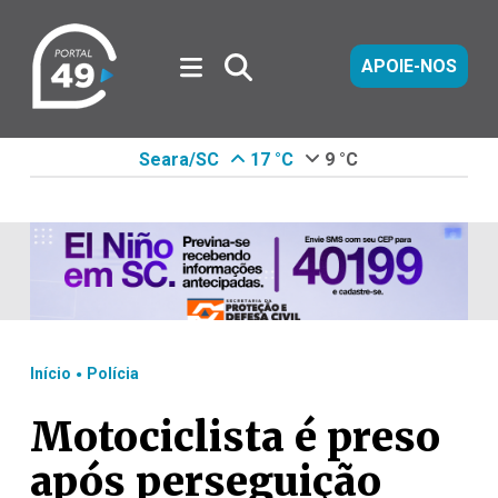
APOIE-NOS
Seara/SC
17 °C
9 °C
.
Início
Polícia
Motociclista é preso
após perseguição