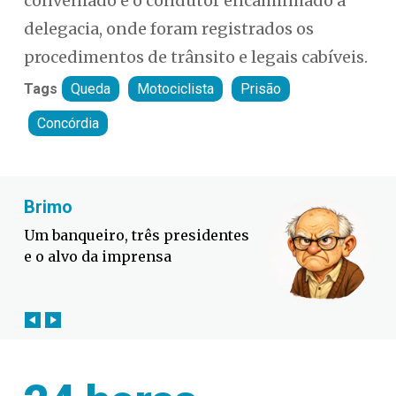
conveniado e o condutor encaminhado à
delegacia, onde foram registrados os
procedimentos de trânsito e legais cabíveis.
Tags
Queda
Motociclista
Prisão
Concórdia
Fabiano Bordignon
Defesa Civil lança campanha
contra o El Niño em SC