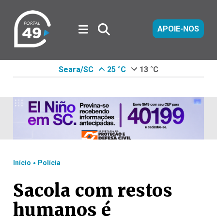
APOIE-NOS
Seara/SC
25 °C
13 °C
.
Início
Polícia
Sacola com restos
humanos é