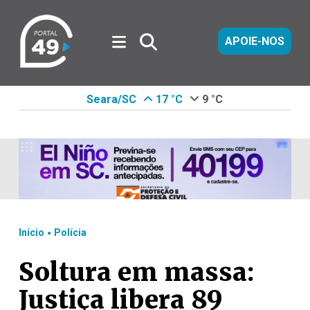
APOIE-NOS
Seara/SC
17 °C
9 °C
.
Início
Polícia
Soltura em massa:
Justiça libera 89