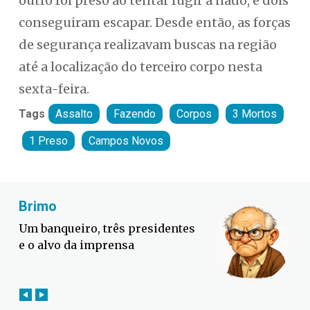
outro foi preso ao tentar fugir a nado, e dois
conseguiram escapar. Desde então, as forças
de segurança realizavam buscas na região
até a localização do terceiro corpo nesta
sexta-feira.
Tags
Assalto
Fazendo
Corpos
3 Mortos
1 Preso
Campos Novos
Fabiano Bordignon
Defesa Civil lança campanha
contra o El Niño em SC