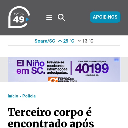
APOIE-NOS
Seara/SC
25 °C
13 °C
.
Início
Polícia
Terceiro corpo é
encontrado após