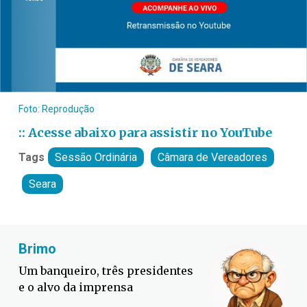
Foto: Reprodução
:: Acesse abaixo para assistir no YouTube
Tags
Sessão Ordinária
Câmara de Vereadores
Seara
Brimo
Fa
Um banqueiro, três presidentes
Def
e o alvo da imprensa
con