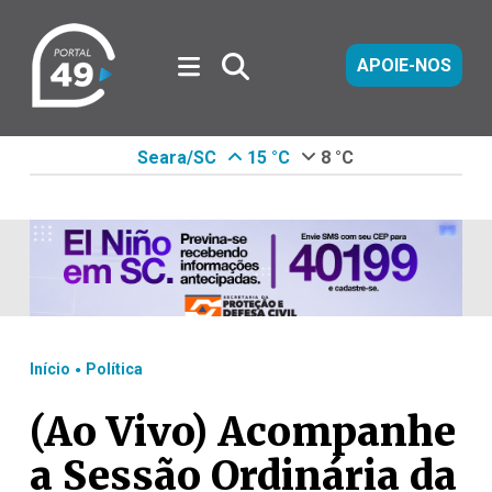
APOIE-NOS
Seara/SC
15 °C
8 °C
.
Início
Política
(Ao Vivo) Acompanhe
a Sessão Ordinária da