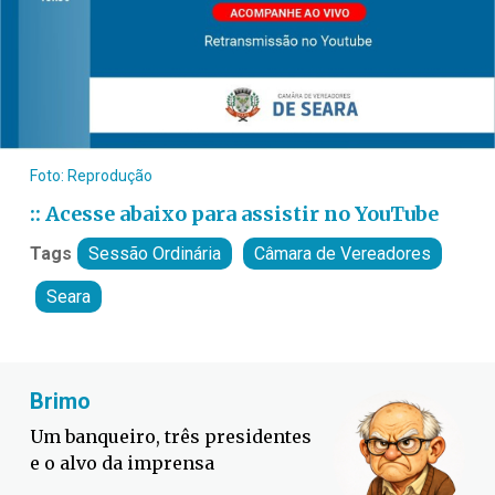
Foto: Reprodução
:: Acesse abaixo para assistir no YouTube
Tags
Sessão Ordinária
Câmara de Vereadores
Seara
Brimo
Fa
Um banqueiro, três presidentes
Def
e o alvo da imprensa
con