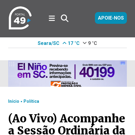
APOIE-NOS
Seara/SC
17 °C
9 °C
.
Início
Política
(Ao Vivo) Acompanhe
a Sessão Ordinária da