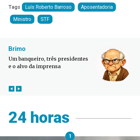
Tags
Luís Roberto Barroso
Aposentadoria
Ministro
STF
Fabiano Bordignon
Defesa Civil lança campanha
contra o El Niño em SC
24 horas
1