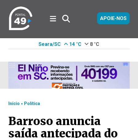
APOIE-NOS
Seara/SC
14 °C
8 °C
.
Início
Política
Barroso anuncia
saída antecipada do