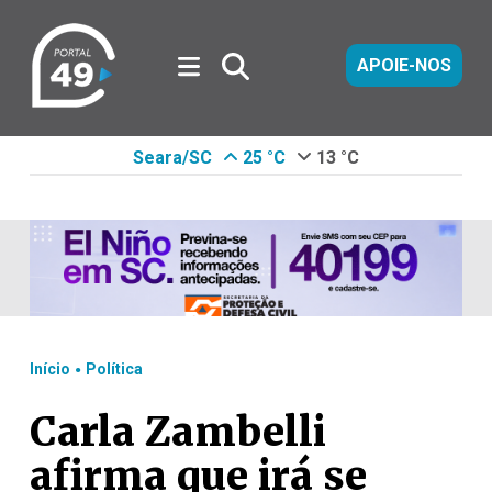
APOIE-NOS
Seara/SC
25 °C
13 °C
.
Início
Política
Carla Zambelli
afirma que irá se