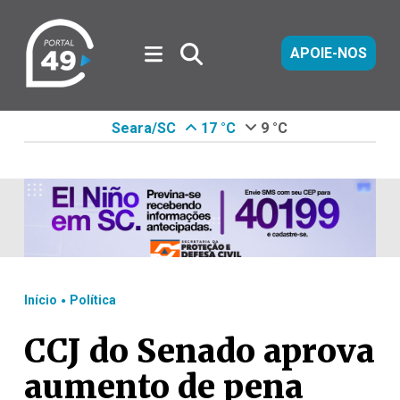
APOIE-NOS
Seara/SC
17 °C
9 °C
.
Início
Política
CCJ do Senado aprova
aumento de pena