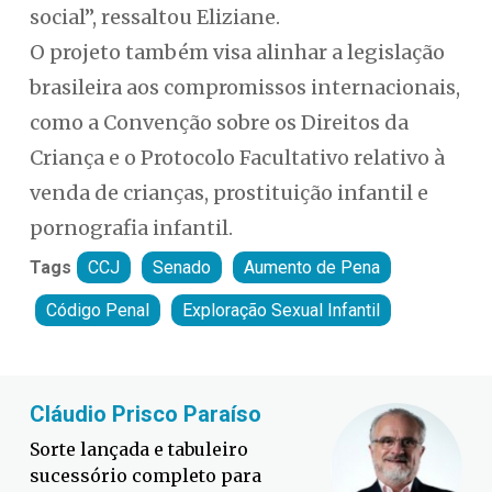
social”, ressaltou Eliziane.
O projeto também visa alinhar a legislação
brasileira aos compromissos internacionais,
como a Convenção sobre os Direitos da
Criança e o Protocolo Facultativo relativo à
venda de crianças, prostituição infantil e
pornografia infantil.
Tags
CCJ
Senado
Aumento de Pena
Código Penal
Exploração Sexual Infantil
Cláudio Prisco Paraíso
Br
Sorte lançada e tabuleiro
Um 
sucessório completo para
e o