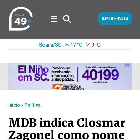
APOIE-NOS
Seara/SC
17 °C
9 °C
.
Início
Política
MDB indica Closmar
Zagonel como nome