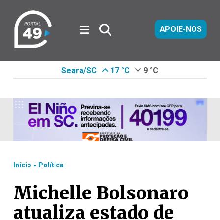
APOIE-NOS
Seara/SC
17 °C
9 °C
.
Início
Política
Michelle Bolsonaro
atualiza estado de