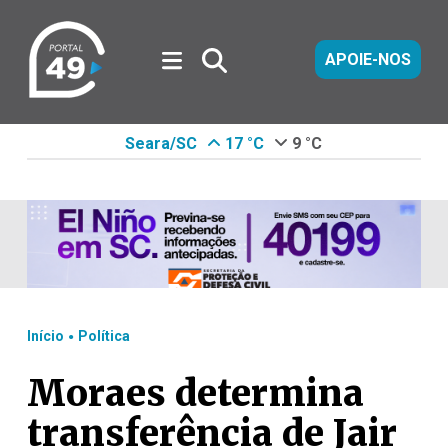
APOIE-NOS
Seara/SC
17 °C
9 °C
.
Início
Política
Moraes determina
transferência de Jair