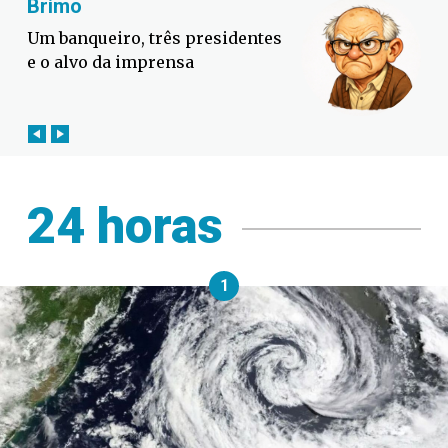
Fabiano Bordignon
Defesa Civil lança campanha
contra o El Niño em SC
24 horas
1