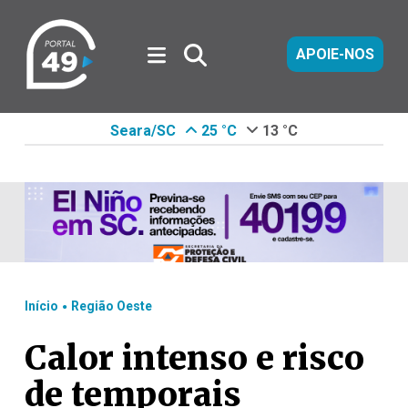
APOIE-NOS
Seara/SC
25 °C
13 °C
.
Início
Região Oeste
Calor intenso e risco
de temporais