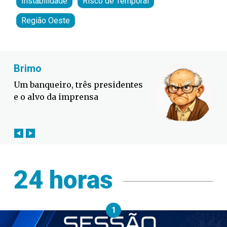
Instabilidade
Risco de Temporal
Região Oeste
Fabiano Bordignon
Defesa Civil lança campanha
contra o El Niño em SC
24 horas
1