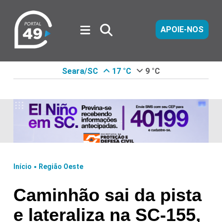
APOIE-NOS
Seara/SC
17 °C
9 °C
.
Início
Região Oeste
Caminhão sai da pista
e lateraliza na SC-155,