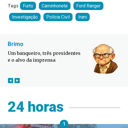
Tags
Furto
Caminhonete
Ford Ranger
Investigação
Polícia Civil
Irani
Fabiano Bordignon
Defesa Civil lança campanha
contra o El Niño em SC
24 horas
1