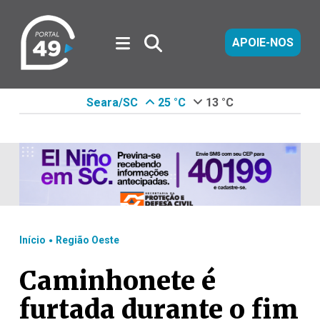
APOIE-NOS
Seara/SC
25 °C
13 °C
.
Início
Região Oeste
Caminhonete é
furtada durante o fim