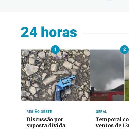
24 horas
1
2
REGIÃO OESTE
GERAL
Discussão por
Temporal c
suposta dívida
ventos de 1