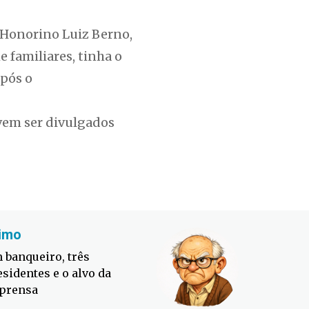
 Honorino Luiz Berno,
e familiares, tinha o
após o
evem ser divulgados
imo
Fabiano
 banqueiro, três
Defesa C
esidentes e o alvo da
contra o
prensa