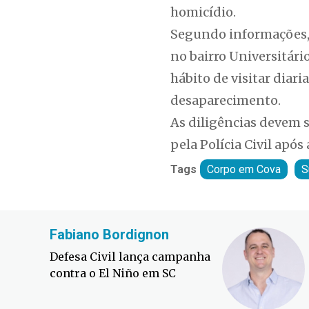
homicídio.
Segundo informações, 
no bairro Universitári
hábito de visitar diar
desaparecimento.
As diligências devem s
pela Polícia Civil após
Tags
Corpo em Cova
S
Fabiano Bordignon
Defesa Civil lança campanha
contra o El Niño em SC