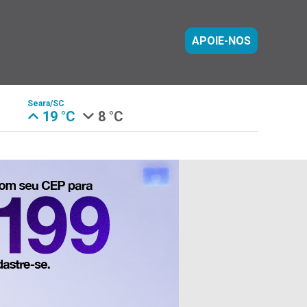
APOIE-NOS
Seara/SC
19 °C
8 °C