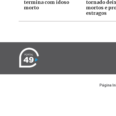
termina com idoso
tornado dei
morto
mortos e pr
estragos
Página In