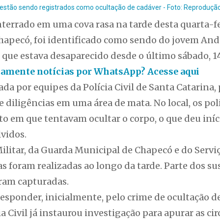
 estão sendo registrados como ocultação de cadáver - Foto: Reproduçã
errado em uma cova rasa na tarde desta quarta-fei
Chapecó, foi identificado como sendo do jovem An
 que estava desaparecido desde o último sábado, 1
itamente notícias por WhatsApp? Acesse aqui
zada por equipes da Polícia Civil de Santa Catarina
 diligências em uma área de mata. No local, os pol
 em que tentavam ocultar o corpo, o que deu iní
vidos.
ilitar, da Guarda Municipal de Chapecó e do Serviç
as foram realizadas ao longo da tarde. Parte dos su
ram capturadas.
sponder, inicialmente, pelo crime de ocultação de
ia Civil já instaurou investigação para apurar as ci