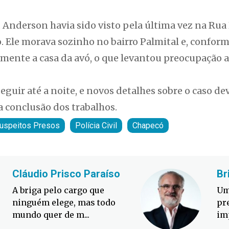
Anderson havia sido visto pela última vez na Rua
o. Ele morava sozinho no bairro Palmital e, conform
iamente a casa da avó, o que levantou preocupação 
eguir até a noite, e novos detalhes sobre o caso d
 a conclusão dos trabalhos.
uspeitos Presos
Polícia Civil
Chapecó
Cláudio Prisco Paraíso
Br
A briga pelo cargo que
Um
ninguém elege, mas todo
pr
mundo quer de m...
im