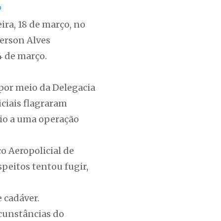
o
ra, 18 de março, no
derson Alves
4 de março.
, por meio da Delegacia
iciais flagraram
cio a uma operação
o Aeropolicial de
speitos tentou fugir,
 cadáver.
rcunstâncias do