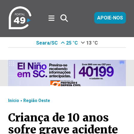
APOIE-NOS
Seara/SC
25 °C
13 °C
.
Início
Região Oeste
Criança de 10 anos
sofre grave acidente