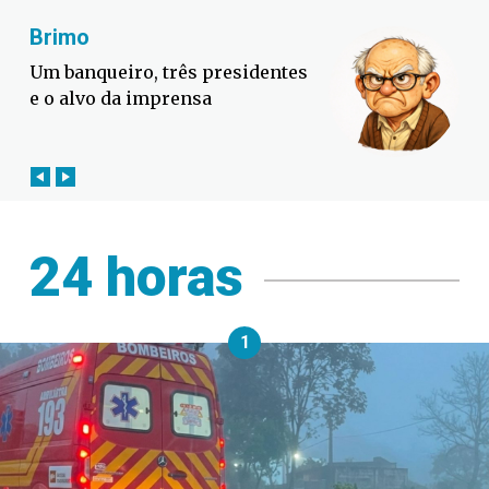
Fabiano Bordignon
Defesa Civil lança campanha
contra o El Niño em SC
24 horas
1