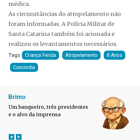
médica.
As circunstâncias do atropelamento não
foram informadas. A Polícia Militar de
Santa Catarina também foi acionada e
realizou os levantamentos necessários.
Tags
Criança Ferida
Atropelamento
8 Anos
Concórdia
Fabiano Bordignon
Defesa Civil lança campanha
contra o El Niño em SC