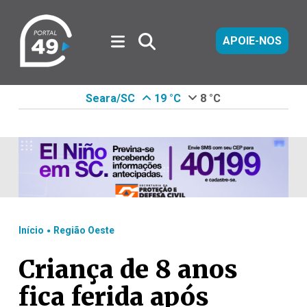
APOIE-NOS
Seara/SC
19 °C
8 °C
.
Início
Região Oeste
Criança de 8 anos
fica ferida após