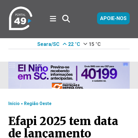
APOIE-NOS
Seara/SC
22 °C
15 °C
.
Início
Região Oeste
Efapi 2025 tem data
de lançamento