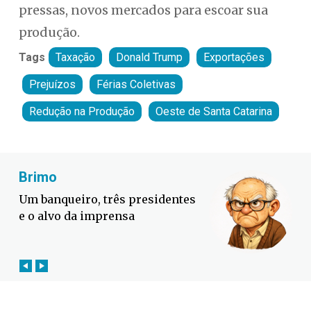
pressas, novos mercados para escoar sua
produção.
Tags
Taxação
Donald Trump
Exportações
Prejuízos
Férias Coletivas
Redução na Produção
Oeste de Santa Catarina
Fabiano Bordignon
Defesa Civil lança campanha
contra o El Niño em SC