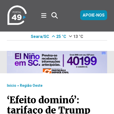
APOIE-NOS
Seara/SC
25 °C
13 °C
.
Início
Região Oeste
‘Efeito dominó’:
tarifaço de Trump