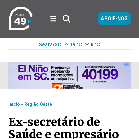
APOIE-NOS
Seara/SC
19 °C
8 °C
.
Início
Região Oeste
Ex-secretário de
Saúde e empresário